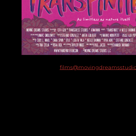
films@movingdreamsstudi